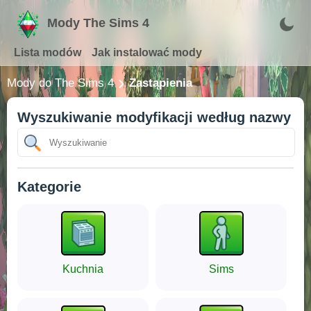
Mody The Sims 4
Lista modów
Jak instalować mody
Mody do The Sims 4
Zastąpienia
Wyszukiwanie modyfikacji według nazwy
Kategorie
Kuchnia
Sims