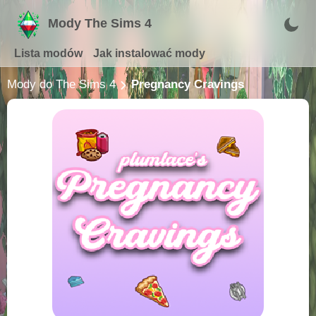
Mody The Sims 4
Lista modów
Jak instalować mody
Mody do The Sims 4
Pregnancy Cravings