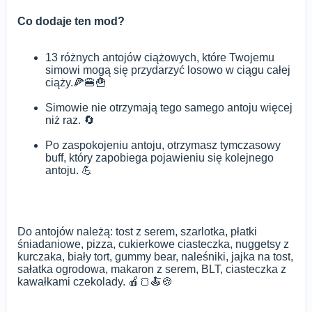
Co dodaje ten mod?
13 różnych antojów ciążowych, które Twojemu
simowi mogą się przydarzyć losowo w ciągu całej
ciąży.🍕🍔🍟
Simowie nie otrzymają tego samego antoju więcej
niż raz. 🔄
Po zaspokojeniu antoju, otrzymasz tymczasowy
buff, który zapobiega pojawieniu się kolejnego
antoju. 💪
Do antojów należą: tost z serem, szarlotka, płatki
śniadaniowe, pizza, cukierkowe ciasteczka, nuggetsy z
kurczaka, biały tort, gummy bear, naleśniki, jajka na tost,
sałatka ogrodowa, makaron z serem, BLT, ciasteczka z
kawałkami czekolady. 🍎🍞🍝🍪