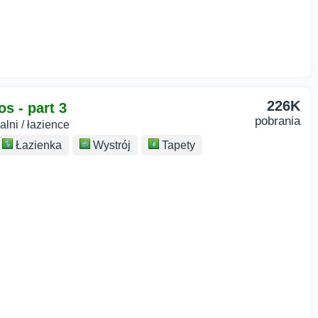
226K
s - part 3
pobrania
lni / łazience
Łazienka
Wystrój
Tapety