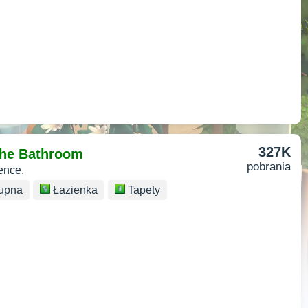
327K
 The Bathroom
pobrania
ence.
upna
Łazienka
Tapety