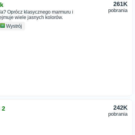
261K
ck
pobrania
da? Oprócz klasycznego marmuru i
ejmuje wiele jasnych kolorów.
Wystrój
242K
 2
pobrania