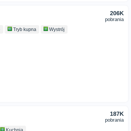
206K
pobrania
e
Tryb kupna
Wystrój
187K
pobrania
Kuchnia