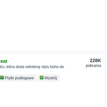
228K
reat
pobrania
ci, która doda odrobinę stylu boho do
Płytki podłogowe
Wystrój