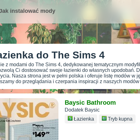
Jak instalować mody
azienka do The Sims 4
ie z modami do The Sims 4, dedykowanej tematycznym modyfika
ozwolą Ci dostosować swoje łazienki do własnych upodobań. D
cia. Nasza strona jest w pełni polska i oferuje listę modów w j
zamy do przeglądania i czerpania inspiracji z naszych modów 
Baysic Bathroom
Dodatek Baysic
Łazienka
Tryb kupna