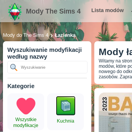
Mody The Sims 4
Lista modów
Mody do The Sims 4
Łazienka
Wyszukiwanie modyfikacji
Mody ł
według nazwy
Witamy na stron
modów, które p
nowego do odkry
zasobów. Zapras
Kategorie
Wszystkie
Kuchnia
modyfikacje