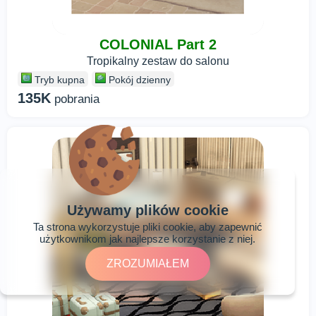
COLONIAL Part 2
Tropikalny zestaw do salonu
Tryb kupna
Pokój dzienny
135K
pobrania
Używamy plików cookie
Ta strona wykorzystuje pliki cookie, aby zapewnić
użytkownikom jak najlepsze korzystanie z niej.
ZROZUMIAŁEM