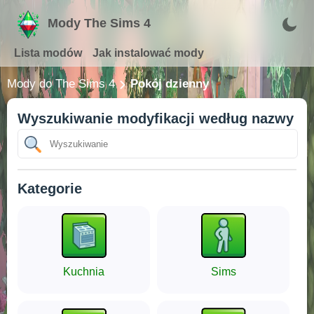
Mody The Sims 4
Lista modów
Jak instalować mody
Mody do The Sims 4
Pokój dzienny
Wyszukiwanie modyfikacji według nazwy
Kategorie
Kuchnia
Sims