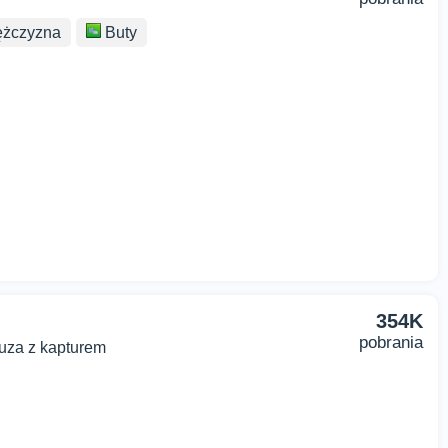
żczyzna
Buty
354K
pobrania
luza z kapturem