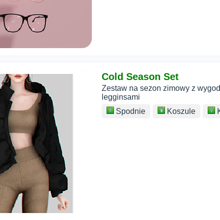
Cold Season Set
Zestaw na sezon zimowy z wygodny
legginsami
Spodnie
Koszule
K