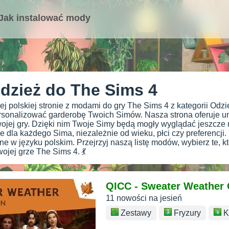
Jak instalować mody
dzież do The Sims 4
j polskiej stronie z modami do gry The Sims 4 z kategorii Odzie
sonalizować garderobę Twoich Simów. Nasza strona oferuje uni
ojej gry. Dzięki nim Twoje Simy będą mogły wyglądać jeszcze mo
cje dla każdego Sima, niezależnie od wieku, płci czy preferencji
e w języku polskim. Przejrzyj naszą listę modów, wybierz te, kt
ojej grze The Sims 4. 💃
QICC - Sweater Weather 
11 nowości na jesień
Zestawy
Fryzury
K