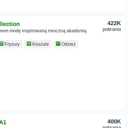
422K
llection
pobrania
simom modę inspirowaną mroczną akademią
Fryzury
Koszule
Odzież
400K
 A1
pobrania