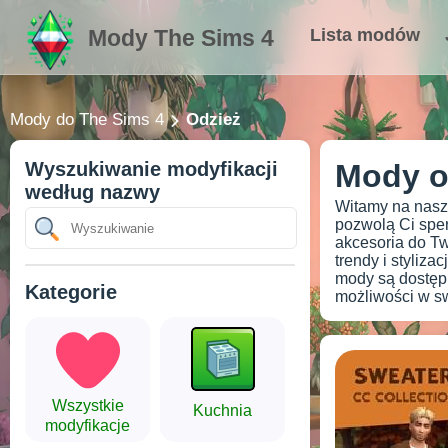
Mody The Sims 4
Lista modów
Mody do The Sims 4
Odzież
Wyszukiwanie modyfikacji
Mody o
według nazwy
Witamy na nasze
pozwolą Ci sper
akcesoria do Tw
trendy i styliza
mody są dostępn
Kategorie
możliwości w sw
Wszystkie
Kuchnia
modyfikacje