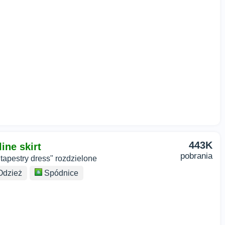
443K
ine skirt
pobrania
 tapestry dress" rozdzielone
dzież
Spódnice