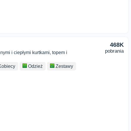
468K
pobrania
mi i ciepłymi kurtkami, topem i
obiecy
Odzież
Zestawy