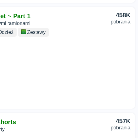
458K
et ~ Part 1
pobrania
tymi ramionami
dzież
Zestawy
457K
shorts
pobrania
rty