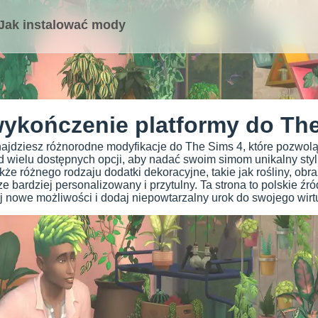
Jak instalować mody
ykończenie platformy do The
znajdziesz różnorodne modyfikacje do The Sims 4, które pozwo
 wielu dostępnych opcji, aby nadać swoim simom unikalny styl i
akże różnego rodzaju dodatki dekoracyjne, takie jak rośliny, obr
ze bardziej personalizowany i przytulny. Ta strona to polskie ź
j nowe możliwości i dodaj niepowtarzalny urok do swojego wirt