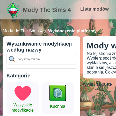
Mody The Sims 4
Lista modów
Mody do The Sims 4
Wykończenie platformy
Wyszukiwanie modyfikacji
Mody w
według nazwy
Na tej stronie 
Wybierz spośród
wykładziny, a t
stanie się jeszc
pobrania. Odkry
Kategorie
Wyniki są puste
Wszystkie
Kuchnia
modyfikacje