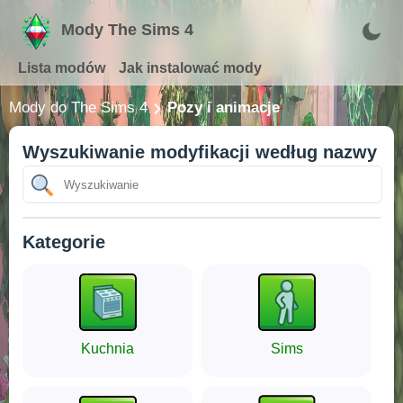
Mody The Sims 4
Lista modów
Jak instalować mody
Mody do The Sims 4
Pozy i animacje
Wyszukiwanie modyfikacji według nazwy
Kategorie
Kuchnia
Sims