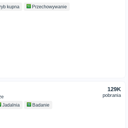
ryb kupna
Przechowywanie
129K
pobrania
ze
Jadalnia
Badanie