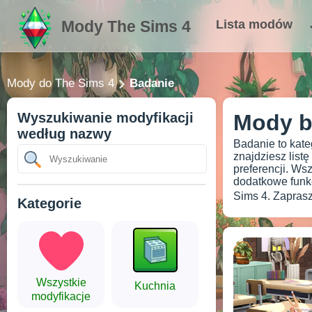
Mody The Sims 4
Lista modów
Mody do The Sims 4
Badanie
Wyszukiwanie modyfikacji
Mody b
według nazwy
Badanie to kateg
znajdziesz list
preferencji. Ws
dodatkowe funkc
Sims 4. Zaprasz
Kategorie
Wszystkie
Kuchnia
modyfikacje