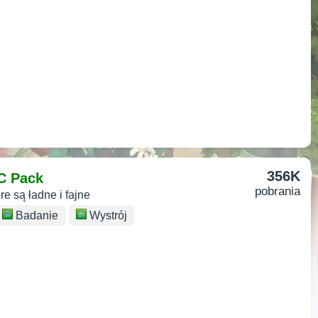
356K
C Pack
pobrania
re są ładne i fajne
Badanie
Wystrój