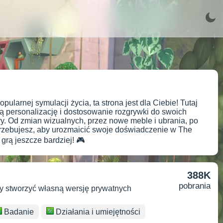
pularnej symulacji życia, ta strona jest dla Ciebie! Tutaj
szą personalizację i dostosowanie rozgrywki do swoich
ry. Od zmian wizualnych, przez nowe meble i ubrania, po
otrzebujesz, aby urozmaicić swoje doświadczenie w The
grą jeszcze bardziej! 🎮
388K
pobrania
by stworzyć własną wersję prywatnych
Badanie
Działania i umiejętności