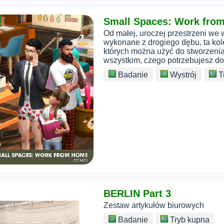
Small Spaces: Work fro
Od małej, uroczej przestrzeni we w
wykonane z drogiego dębu, ta kol
których można użyć do stworzenia
wszystkim, czego potrzebujesz d
Badanie
Wystrój
T
BERLIN Part 3
Zestaw artykułów biurowych
Badanie
Tryb kupna