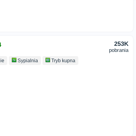
253K
4
pobrania
ie
Sypialnia
Tryb kupna