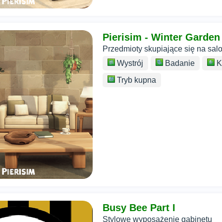
Pierisim - Winter Garden 
Przedmioty skupiające się na sal
Wystrój
Badanie
K
Tryb kupna
Busy Bee Part I
Stylowe wyposażenie gabinetu