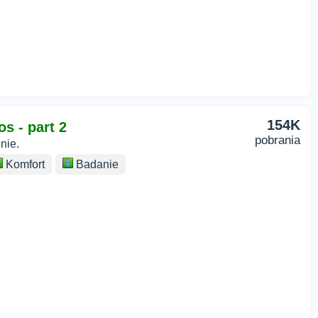
154K
s - part 2
pobrania
nie.
Komfort
Badanie