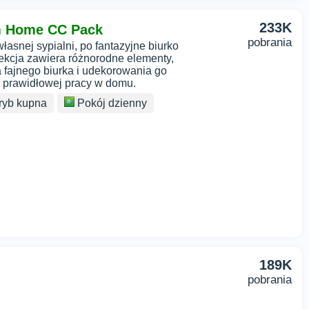
233K
m Home CC Pack
pobrania
łasnej sypialni, po fantazyjne biurko
ekcja zawiera różnorodne elementy,
 fajnego biurka i udekorowania go
o prawidłowej pracy w domu.
ryb kupna
Pokój dzienny
189K
pobrania