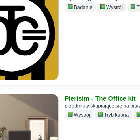
Badanie
Wystrój
T
Pierisim - The Office kit
przedmioty skupiające się na biur
Wystrój
Tryb kupna