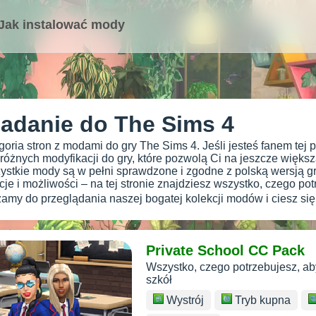
Jak instalować mody
adanie do The Sims 4
oria stron z modami do gry The Sims 4. Jeśli jesteś fanem tej po
ę różnych modyfikacji do gry, które pozwolą Ci na jeszcze więk
zystkie mody są w pełni sprawdzone i zgodne z polską wersją g
je i możliwości – na tej stronie znajdziesz wszystko, czego p
amy do przeglądania naszej bogatej kolekcji modów i ciesz się 
Private School CC Pack
Wszystko, czego potrzebujesz, a
szkół
Wystrój
Tryb kupna