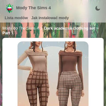
Mody The Sims 4
Lista modów
Jak instalować mody
Mody do The Sims 4
Dark academia clothing set ~
Part 1