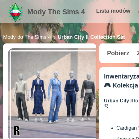
Mody The Sims 4
Lista modów
Mody do The Sims 4
Urban City II Collection Set
Pobierz
Inwentaryz
🎮 Kolekcja 
Urban City II
to
👗
Cardigan 