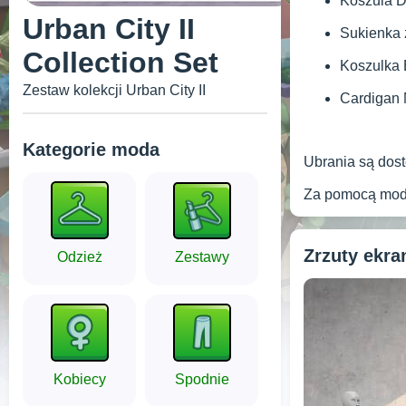
Koszula D
Urban City II
Sukienka z
Collection Set
Koszulka 
Zestaw kolekcji Urban City II
Cardigan 
Kategorie moda
Ubrania są dost
Za pomocą modu 
Zrzuty ekr
Odzież
Zestawy
Kobiecy
Spodnie