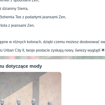
enver z spodniami Zen,
 dzianiny Sierra,
Bohemia Tee z podartymi jeansami Zen,
Nola z jeansami Zen.
ępne w różnych kolorach, dzięki czemu możesz dostosować swo
Urban City II, twoje postacie zyskają nowy, świeży wygląd! 🌟
anu dotyczące mody