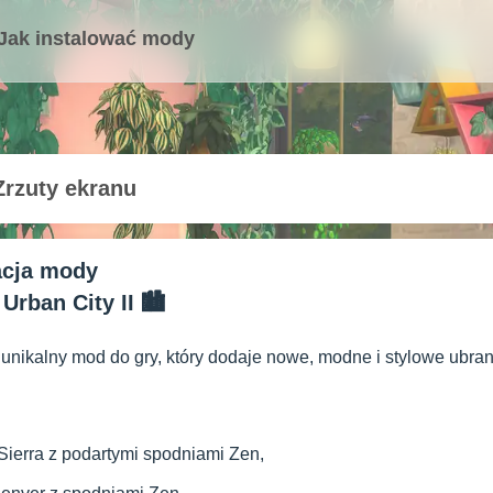
Jak instalować mody
Zrzuty ekranu
acja mody
Urban City II 🏙️
 unikalny mod do gry, który dodaje nowe, modne i stylowe ubrani
Sierra z podartymi spodniami Zen,