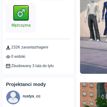
Mężczyzna
232K zavantazhageni
0 widoki
Zbudowany 3 lata do tyłu
Projektanci mody
rustys_cc