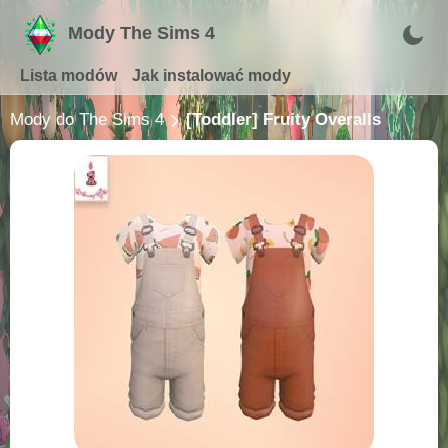
Mody The Sims 4
Lista modów
Jak instalować mody
Mody do The Sims 4
[Toddler] Fruity Overalls