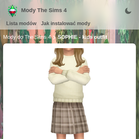
Mody The Sims 4
Lista modów
Jak instalować mody
Mody do The Sims 4
SOPHIE - kids outfit