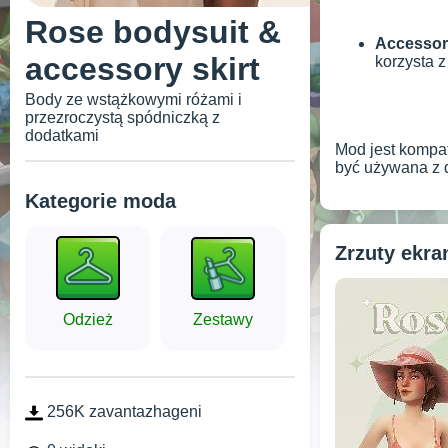
Rose bodysuit &
Accessory
accessory skirt
korzysta z
Body ze wstążkowymi różami i
przezroczystą spódniczką z
dodatkami
Mod jest kompat
być używana z 
Kategorie moda
Zrzuty ekr
Odzież
Zestawy
256K zavantazhageni