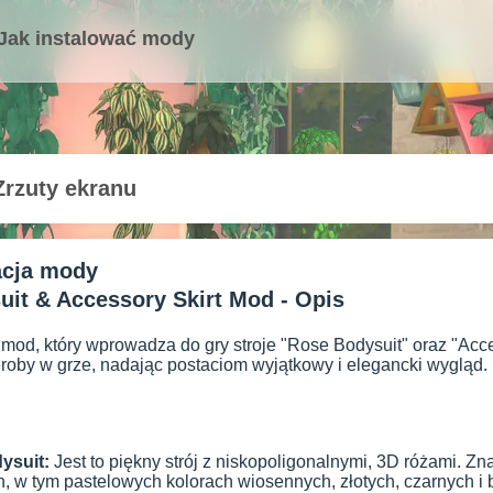
Jak instalować mody
Zrzuty ekranu
acja mody
it & Accessory Skirt Mod - Opis
y mod, który wprowadza do gry stroje "Rose Bodysuit" oraz "Acc
roby w grze, nadając postaciom wyjątkowy i elegancki wygląd.
ysuit:
Jest to piękny strój z niskopoligonalnymi, 3D różami. Zn
, w tym pastelowych kolorach wiosennych, złotych, czarnych i b