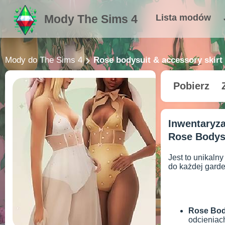
Mody The Sims 4
Lista modów
Mody do The Sims 4
Rose bodysuit & accessory skirt
Pobierz
Inwentaryz
Rose Bodysu
Jest to unikaln
do każdej garde
Rose Bod
odcieniach