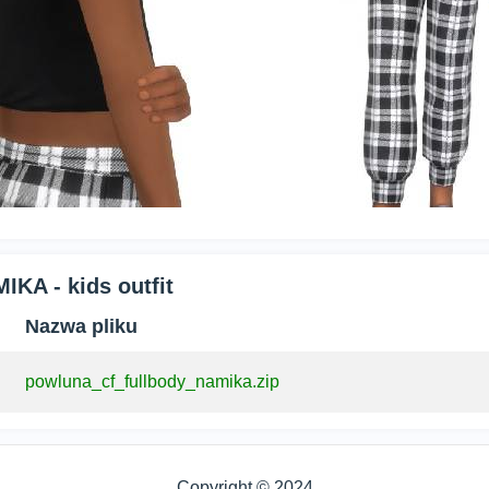
IKA - kids outfit
Nazwa pliku
powluna_cf_fullbody_namika.zip
Copyright © 2024