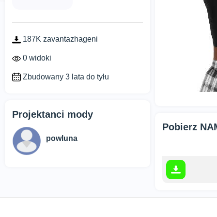
187K zavantazhageni
0 widoki
Zbudowany 3 lata do tyłu
Projektanci mody
Pobierz NAM
powluna