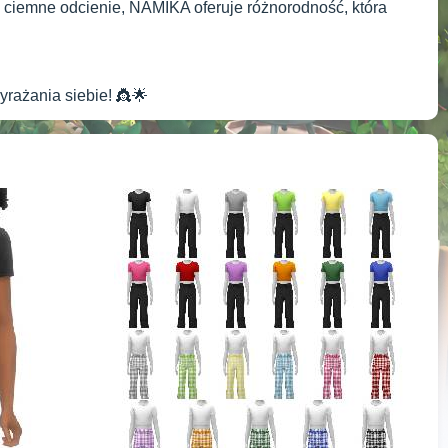
o ciemne odcienie, NAMIKA oferuje różnorodność, która
yrażania siebie! 👸🌟