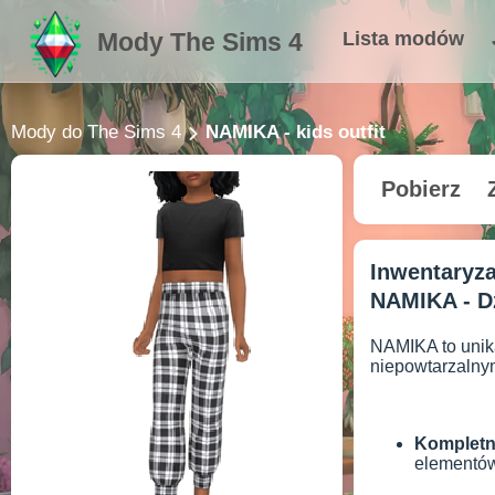
Mody The Sims 4
Lista modów
Mody do The Sims 4
NAMIKA - kids outfit
Pobierz
Inwentaryz
NAMIKA - D
NAMIKA to unika
niepowtarzalnym
Kompletn
elementów