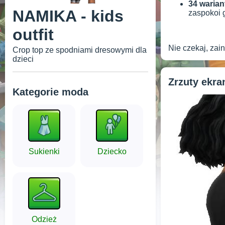
34 warian
NAMIKA - kids
zaspokoi 
outfit
Nie czekaj, zai
Crop top ze spodniami dresowymi dla
dzieci
Zrzuty ekr
Kategorie moda
Sukienki
Dziecko
Odzież