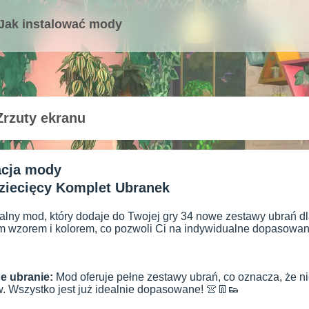
Jak instalować mody
Zrzuty ekranu
acja mody
ziecięcy Komplet Ubranek
lny mod, który dodaje do Twojej gry 34 nowe zestawy ubrań dl
 wzorem i kolorem, co pozwoli Ci na indywidualne dopasowanie
e ubranie:
Mod oferuje pełne zestawy ubrań, co oznacza, że n
. Wszystko jest już idealnie dopasowane! 👚👖👟