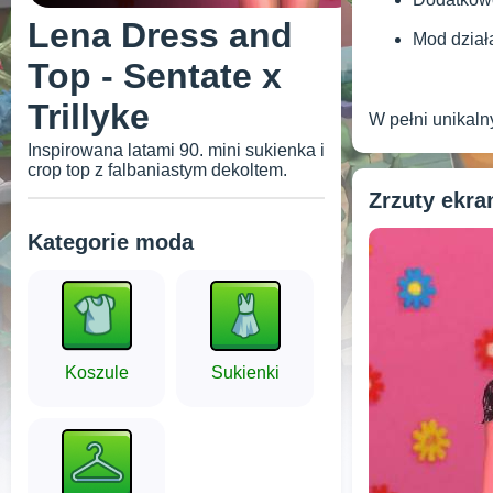
Lena Dress and
Mod działa
Top - Sentate x
Trillyke
W pełni unikaln
Inspirowana latami 90. mini sukienka i
crop top z falbaniastym dekoltem.
Zrzuty ekr
Kategorie moda
Koszule
Sukienki