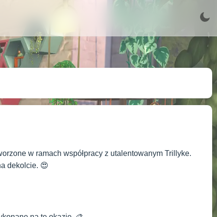
Stworzone w ramach współpracy z utalentowanym Trillyke.
na dekolcie. 😍
konane na tę okazję. 🎨