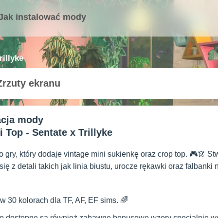
Jak instalować mody
rillyke
Zrzuty ekranu
acja mody
 Top - Sentate x Trillyke
 gry, który dodaje vintage mini sukienkę oraz crop top. 🎮👗 
ię z detali takich jak linia biustu, urocze rękawki oraz falbanki 
w 30 kolorach dla TF, AF, EF sims. 🌈
 dostępne są również zabawne bonusowe wzory specjalnie wy