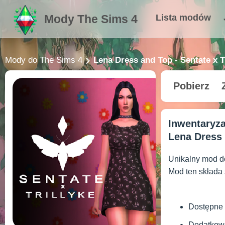
Mody The Sims 4
Lista modów
Mody do The Sims 4
Lena Dress and Top - Sentate x T
Pobierz
Inwentaryz
Lena Dress i
Unikalny mod do
Mod ten składa s
Dostępne 
Dodatkowo