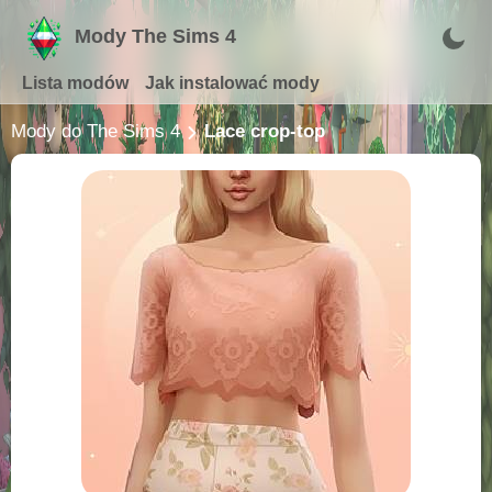
Mody The Sims 4
Lista modów
Jak instalować mody
Mody do The Sims 4
Lace crop-top