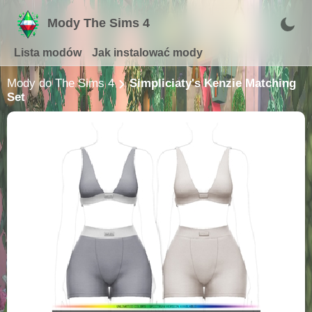
Mody The Sims 4
Lista modów
Jak instalować mody
Mody do The Sims 4
Simpliciaty's Kenzie Matching
Set