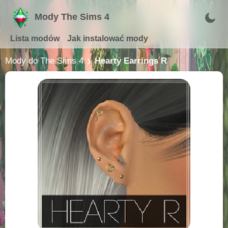
Mody The Sims 4
Lista modów
Jak instalować mody
Mody do The Sims 4
Hearty Earrings R