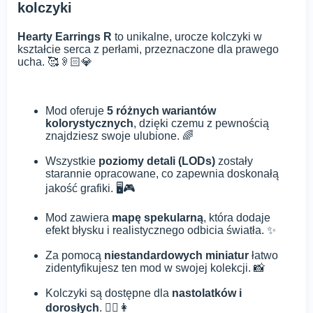
kolczyki
Hearty Earrings R
to unikalne, urocze kolczyki w
kształcie serca z perłami, przeznaczone dla prawego
ucha. 🥰👂🏻💎
Mod oferuje
5 różnych wariantów
kolorystycznych
, dzięki czemu z pewnością
znajdziesz swoje ulubione. 🌈
Wszystkie
poziomy detali (LODs)
zostały
starannie opracowane, co zapewnia doskonałą
jakość grafiki. 🖥️🎮
Mod zawiera
mapę spekularną
, która dodaje
efekt błysku i realistycznego odbicia światła. ✨
Za pomocą
niestandardowych miniatur
łatwo
zidentyfikujesz ten mod w swojej kolekcji. 📸
Kolczyki są dostępne dla
nastolatków i
dorosłych
. 👱‍♀️👩