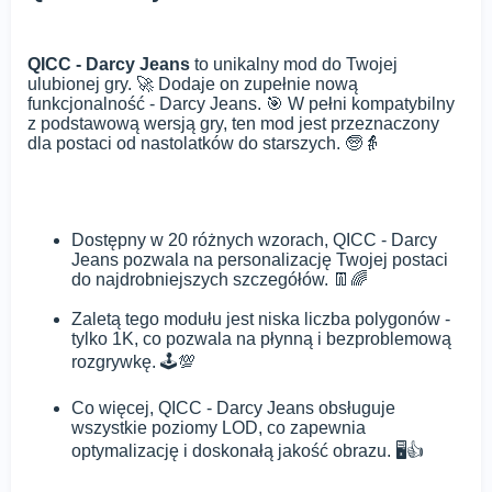
QICC - Darcy Jeans
to unikalny mod do Twojej
ulubionej gry. 🚀 Dodaje on zupełnie nową
funkcjonalność - Darcy Jeans. 🎯 W pełni kompatybilny
z podstawową wersją gry, ten mod jest przeznaczony
dla postaci od nastolatków do starszych. 🧓👵
Dostępny w 20 różnych wzorach, QICC - Darcy
Jeans pozwala na personalizację Twojej postaci
do najdrobniejszych szczegółów. 👖🌈
Zaletą tego modułu jest niska liczba polygonów -
tylko 1K, co pozwala na płynną i bezproblemową
rozgrywkę. 🕹️💯
Co więcej, QICC - Darcy Jeans obsługuje
wszystkie poziomy LOD, co zapewnia
optymalizację i doskonałą jakość obrazu. 🖥️👍