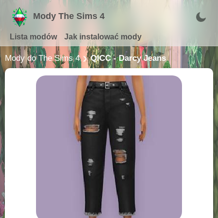
Mody The Sims 4
Lista modów
Jak instalować mody
Mody do The Sims 4
QICC - Darcy Jeans