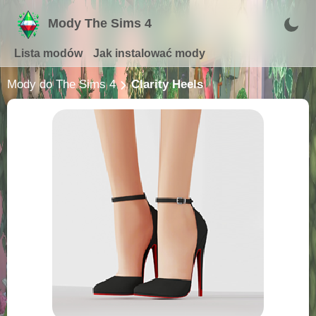
Mody The Sims 4
Lista modów
Jak instalować mody
Mody do The Sims 4
Clarity Heels