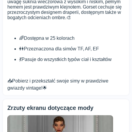
uwagę suknia wieczorowa z wysokim i niskim, pełnym
hemem jest prawdziwym klejnotem. Gorset cechuje się
przezroczystym designem draperii, dostępnym także w
bogatych odcieniach ombre.🎨
🌈Dostępna w 25 kolorach
👭Przeznaczona dla simów TF, AF, EF
💃Pasuje do wszystkich typów ciał i kształtów
📥Pobierz i przekształć swoje simy w prawdziwe
gwiazdy vintage!🌟
Zrzuty ekranu dotyczące mody