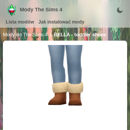
Mody The Sims 4
Lista modów
Jak instalować mody
Mody do The Sims 4
BELLA - toddler shoes