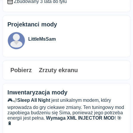
Zbudowany 3 lata do tyłu
Projektanci mody
LittleMsSam
Pobierz
Zrzuty ekranu
Inwentaryzacja mody
🎮🌙
Sleep All Night
jest unikalnym modem, który
wprowadza do gry ciekawe zmiany. Ten tuningowy mod
zapobiega budzeniu się Sima, ponieważ jego potrzeba
energii jest pełna.
Wymaga XML INJECTOR MOD
! 🎯
🔋