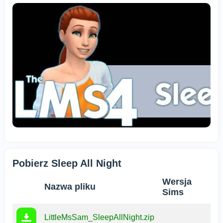
Pobierz Sleep All Night
Wersja
Nazwa pliku
Sims
LittleMsSam_SleepAllNight.zip