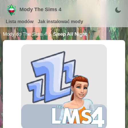
Mody The Sims 4
Lista modów
Jak instalować mody
Mody do The Sims 4
Sleep All Night