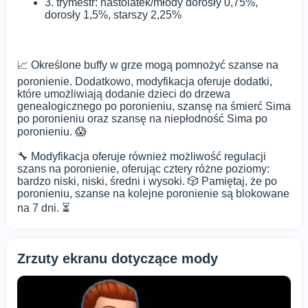
3. trymestr: nastolatek/młody dorosły 0,75%,
dorosły 1,5%, starszy 2,25%
📈 Określone buffy w grze mogą pomnożyć szanse na
poronienie. Dodatkowo, modyfikacja oferuje dodatki,
które umożliwiają dodanie dzieci do drzewa
genealogicznego po poronieniu, szansę na śmierć Sima
po poronieniu oraz szansę na niepłodność Sima po
poronieniu. 😱
🔧 Modyfikacja oferuje również możliwość regulacji
szans na poronienie, oferując cztery różne poziomy:
bardzo niski, niski, średni i wysoki. 🎲 Pamiętaj, że po
poronieniu, szanse na kolejne poronienie są blokowane
na 7 dni. ⏳
Zrzuty ekranu dotyczące mody