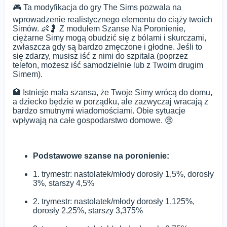
🎮 Ta modyfikacja do gry The Sims pozwala na
wprowadzenie realistycznego elementu do ciąży twoich
Simów. 👶🤰 Z modułem Szanse Na Poronienie,
ciężarne Simy mogą obudzić się z bólami i skurczami,
zwłaszcza gdy są bardzo zmęczone i głodne. Jeśli to
się zdarzy, musisz iść z nimi do szpitala (poprzez
telefon, możesz iść samodzielnie lub z Twoim drugim
Simem).
🏥 Istnieje mała szansa, że Twoje Simy wrócą do domu,
a dziecko będzie w porządku, ale zazwyczaj wracają z
bardzo smutnymi wiadomościami. Obie sytuacje
wpływają na całe gospodarstwo domowe. 😢
Podstawowe szanse na poronienie:
1. trymestr: nastolatek/młody dorosły 1,5%, dorosły
3%, starszy 4,5%
2. trymestr: nastolatek/młody dorosły 1,125%,
dorosły 2,25%, starszy 3,375%