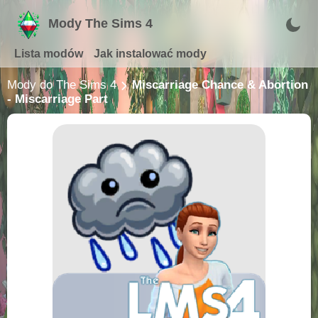
Mody The Sims 4
Lista modów
Jak instalować mody
Mody do The Sims 4
Miscarriage Chance & Abortion
- Miscarriage Part