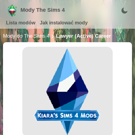
Mody The Sims 4
Lista modów
Jak instalować mody
Mody do The Sims 4
Lawyer (Active) Career