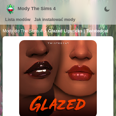
Mody The Sims 4
Lista modów
Jak instalować mody
Mody do The Sims 4
Glazed Lipsticks | Twistedcat