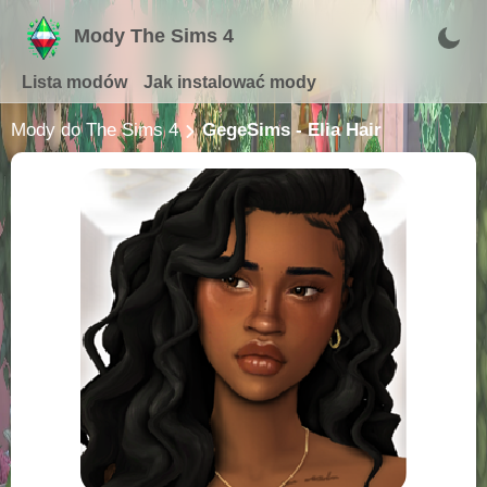
Mody The Sims 4
Lista modów
Jak instalować mody
Mody do The Sims 4
GegeSims - Elia Hair