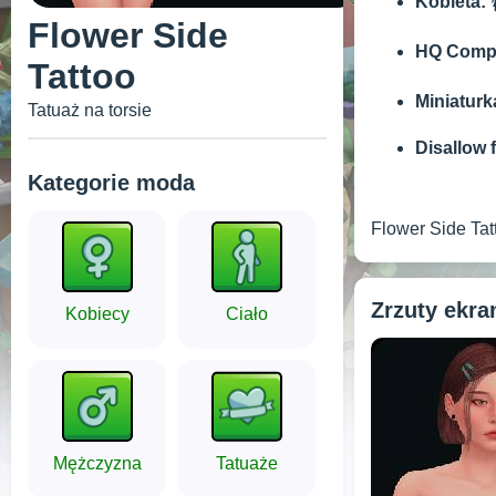
Kobieta:

Flower Side
HQ Compa
Tattoo
Miniaturk
Tatuaż na torsie
Disallow 
Kategorie moda
Flower Side Tat
Zrzuty ekr
Kobiecy
Ciało
Mężczyzna
Tatuaże