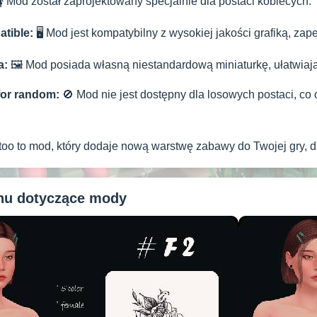
 Mod został zaprojektowany specjalnie dla postaci kobiecych.
tible:
🖥️ Mod jest kompatybilny z wysokiej jakości grafiką, za
a:
🖼️ Mod posiada własną niestandardową miniaturkę, ułatwiają
for random:
🚫 Mod nie jest dostępny dla losowych postaci, co o
too to mod, który dodaje nową warstwę zabawy do Twojej gry, da
anu dotyczące mody