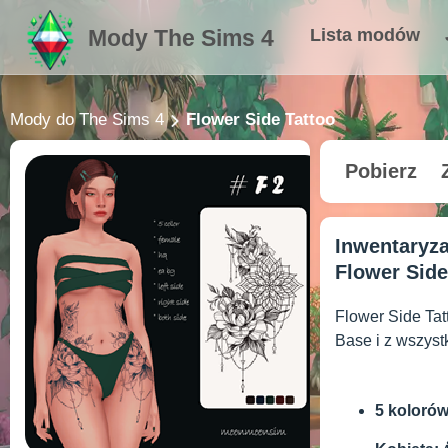
Mody The Sims 4
Lista modów
Mody do The Sims 4
Flower Side Tattoo
Pobierz
Inwentaryz
Flower Side
Flower Side Tat
Base i z wszyst
5 kolorów