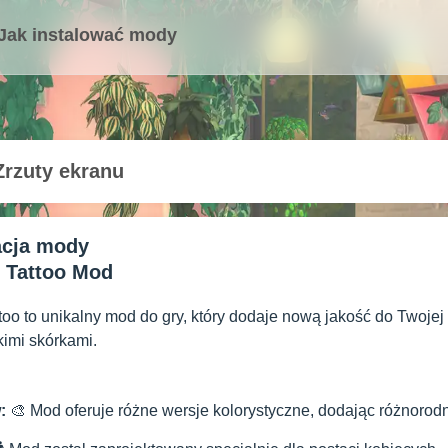
Jak instalować mody
Zrzuty ekranu
acja mody
 Tattoo Mod
too to unikalny mod do gry, który dodaje nową jakość do Twoje
kimi skórkami.
:
🎨 Mod oferuje różne wersje kolorystyczne, dodając różnorodn