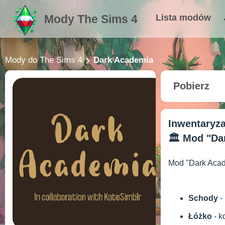
Mody The Sims 4
Lista modów
Mody do The Sims 4
Dark Academia
Pobierz
Inwentaryz
🏛️ Mod "Da
Mod "Dark Acade
Schody
-
Łóżko
- k