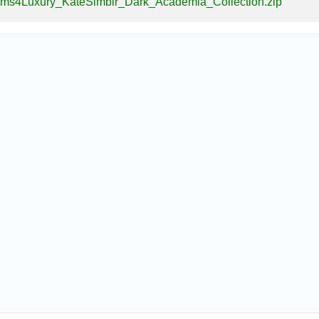
ims4Luxury_KateSimblr_Dark_Academia_Collection.zip