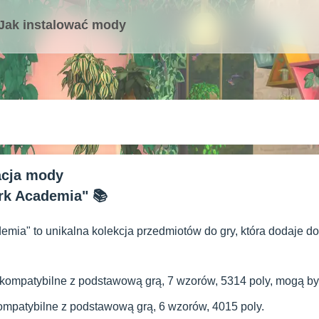
Jak instalować mody
acja mody
rk Academia" 📚
mia" to unikalna kolekcja przedmiotów do gry, która dodaje do
 kompatybilne z podstawową grą, 7 wzorów, 5314 poly, mogą by
ompatybilne z podstawową grą, 6 wzorów, 4015 poly.