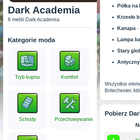
Półka na 
Dark Academia
Krzesło 
8 mebli Dark Academia
Kanapa
-
Kategorie moda
Lampa ba
Stary glo
Antyczny
Tryb kupna
Komfort
Wszystkie elem
Britechester, k
Pobierz Da
Schody
Przechowywanie
N